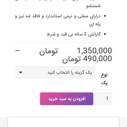
شستشو
درارای سفتی و نرمی استاندارد و فاقد لبه تیز و
پله ای
گارانتی 2 ساله بی قید و شرط
1,350,000
تومان
–
Price
490,000
تومان
range:
490,000 تومان
نوع
through
پک
1,350,000 تومان
بادکش
افزودن به سبد خرید
سیلیکونی
پک
كامل